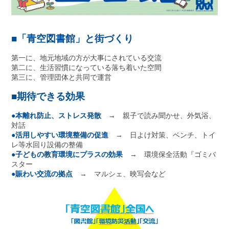
■「青空図書館」と街づくり
第一に、地元地域の方が大事にされている交流
第二に、生活習慣になっている落ち着いた空間
第三に、管理団体と共同で運営
■期待できる効果
●本離れ防止、ストレス発散
→ 親子で読み聞かせ、外気浴、
対話
●活用しやすい環境整備の促進
→ 日よけ対策、ベンチ、トイ
レ等水回り設備の整備
●子どもの教育環境にプラスの効果
→ 環境保全活動『ゴミバ
スター
●賑わい交流の拠点
→ マルシェ、映写会など