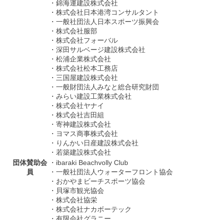
・錦海運建設株式会社
・株式会社日本港湾コンサルタント
・一般社団法人日本スポーツ振興会
・株式会社服部
・株式会社フォーバル
・深田サルベージ建設株式会社
・松浦企業株式会社
・株式会社松本工務店
・三国屋建設株式会社
・一般財団法人みなと総合研究財団
・みらい建設工業株式会社
・株式会社ヤナイ
・株式会社吉田組
・寄神建設株式会社
・ヨマス商事株式会社
・りんかい日産建設株式会社
・若築建設株式会社
団体賛助会
・ibaraki Beachvolly Club
員
・一般社団法人ウォーターフロント協会
・おかやまビーチスポーツ協会
・貝塚市観光協会
・株式会社協栄
・株式会社ナカボーテック
・有限会社グラニー