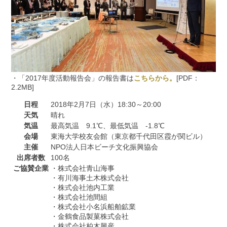
・「2017年度活動報告会」の報告書は
こちらから。
[PDF：
2.2MB]
日程
2018年2月7日（水）18:30～20:00
天気
晴れ
気温
最高気温 9.1℃、最低気温 -1.8℃
会場
東海大学校友会館（東京都千代田区霞が関ビル）
主催
NPO法人日本ビーチ文化振興協会
出席者数
100名
ご協賛企業
・株式会社青山海事
・有川海事土木株式会社
・株式会社池内工業
・株式会社池間組
・株式会社小名浜船舶鉱業
・金鶴食品製菓株式会社
・株式会社柏木興産